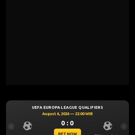
UEFA EUROPA LEAGUE QUALIFIERS
August 6, 2026 — 22:00 WIB
0 : 0
Previous
Next
BET NOW